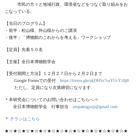
市民の方々と地域行政、環境省などをつなぐ取り組みをお
こなっている。
【当日のプログラム】
・前半：松山様、外山様からのご講演
・後半：「博物館のこれからを考える」ワークショップ
【定員】先着５０名
【主催】全日本博物館学会
【受付期間と方法】１２月２７日から２月２日まで
Google Formsでの受付
https://forms.gle/okDHSz7oaYUcY18j8
ただし、定員になり次第締切になります.
＊本研究会についてのお問い合わせはこちらへ⇒
全日本博物館学会 行事担当
zenpakugyoji@gmail.com
＊
チラシはこちら
★☆★☆★☆★☆★☆★☆★☆★☆★☆★☆★☆★☆★☆★☆★