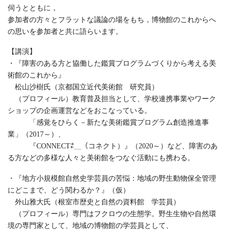
伺うとともに，
参加者の方々とフラットな議論の場をもち，博物館のこれからへ
の思いを参加者と共に語らいます。
【講演】
・『障害のある方と協働した鑑賞プログラムづくりから考える美
術館のこれから』
松山沙樹氏（京都国立近代美術館 研究員）
（プロフィール）教育普及担当として、学校連携事業やワーク
ショップの企画運営などをおこなっている。
「感覚をひらく－新たな美術鑑賞プログラム創造推進事
業」（2017～）、
『CONNECT⇄＿（コネクト）』（2020～）など、障害のあ
る方などの多様な人々と美術館をつなぐ活動にも携わる。
・『地方小規模館自然史学芸員の苦悩：地域の野生動物保全管理
にどこまで、どう関わるか？』（仮）
外山雅大氏（根室市歴史と自然の資料館 学芸員）
（プロフィール）専門はフクロウの生態学。野生生物や自然環
境の専門家として、地域の博物館の学芸員として、