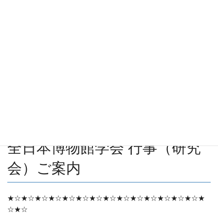
コ
ナ
ン
ビ
テ
ゲ
ン
ー
お知らせ
ツ
シ
に
ョ
移
ン
動
に
HOME
お知らせ
研究会
全日本博物館学会 行事（研究会）ご案内
移
動
2022/12/28
/ 最終更新日 :
2022/12/28
研究会
全日本博物館学会 行事（研究
会）ご案内
★☆★☆★☆★☆★☆★☆★☆★☆★☆★☆★☆★☆★☆★☆★
☆★☆