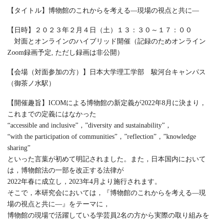
【タイトル】博物館のこれからを考える―現場の視点と共に―
【日時】２０２３年２月４日（土）１３：３０～１７：００
対面とオンラインのハイブリッド開催（記録のためオンライン
Zoom録画予定, ただし録画は非公開）
【会場（対面参加の方）】日本大学理工学部 駿河台キャンパス
（御茶ノ水駅）
【開催趣旨】ICOMによる博物館の新定義が2022年8月に決まり，
これまでの定義にはなかった
“accessible and inclusive”，”diversity and sustainability”，
“with the participation of communities”，”reflection”，”knowledge
sharing”
といった言葉が初めて明記されました。また，日本国内において
は，博物館法の一部を改正する法律が
2022年春に成立し，2023年4月より施行されます。
そこで，本研究会においては，『博物館のこれからを考える―現
場の視点と共に―』をテーマに，
博物館の現場で活躍している学芸員2名の方から実際の取り組みを