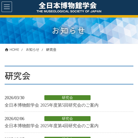
コ
ナ
ン
ビ
テ
ゲ
ン
ー
お知らせ
ツ
シ
に
ョ
移
ン
動
に
HOME
お知らせ
研究会
移
動
研究会
2026/03/30
研究会
全日本博物館学会 2025年度第5回研究会のご案内
2026/02/06
研究会
全日本博物館学会 2025年度第4回研究会のご案内