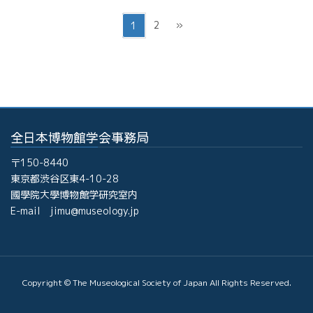
投
ペ
ペ
2
»
1
稿
ー
ー
ジ
ジ
の
ペ
ー
ジ
全日本博物館学会事務局
送
り
〒150-8440
東京都渋谷区東4-10-28
國學院大學博物館学研究室内
E-mail jimu@museology.jp
Copyright © The Museological Society of Japan All Rights Reserved.