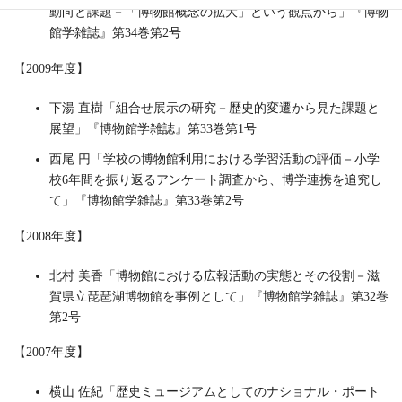
動向と課題－「博物館概念の拡大」という観点から」『博物
館学雑誌』第34巻第2号
【2009年度】
下湯 直樹「組合せ展示の研究－歴史的変遷から見た課題と
展望」『博物館学雑誌』第33巻第1号
西尾 円「学校の博物館利用における学習活動の評価－小学
校6年間を振り返るアンケート調査から、博学連携を追究し
て」『博物館学雑誌』第33巻第2号
【2008年度】
北村 美香「博物館における広報活動の実態とその役割－滋
賀県立琵琶湖博物館を事例として」『博物館学雑誌』第32巻
第2号
【2007年度】
横山 佐紀「歴史ミュージアムとしてのナショナル・ポート