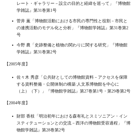
レート・ギャラリー－設立の目的と経緯を巡って」『博物館
学雑誌』第31巻第1号
菅井 薫「博物館活動における市民の専門性と役割－市民と
の連携活動のモデル化と分析」『博物館学雑誌』第31巻第2
号
今野 農「史跡整備と植物の関わりに関する研究」『博物館
学雑誌』第31巻第2号
【2005年度】
佐々木 秀彦「公共財としての博物館資料－アクセスを保障
する資料整備・公開体制の構築:人文系博物館を中心に
（上）（下）」『博物館学雑誌』第27巻第1号・第29巻第2号
【2004年度】
財部 香枝「明治初年における森有礼とスミソニアン・イン
スティテューションとの交流－西洋の博物館受容過程」『博
物館学雑誌』第28巻第2号