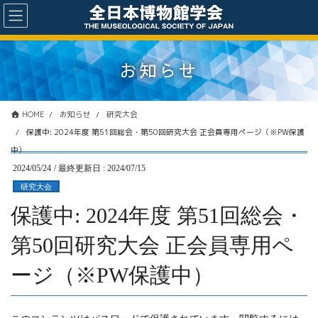
コ
ナ
ン
ビ
テ
ゲ
ン
ー
お知らせ
ツ
シ
に
ョ
移
ン
動
に
HOME
お知らせ
研究大会
移
保護中: 2024年度 第51回総会・第50回研究大会 正会員専用ページ（※PW保護
動
中）
2024/05/24
/ 最終更新日 :
2024/07/15
研究大会
保護中: 2024年度 第51回総会・
第50回研究大会 正会員専用ペ
ージ（※PW保護中）