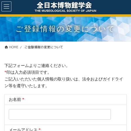
コ
ナ
ン
ビ
テ
ゲ
ン
ー
ツ
シ
ご登録情報の変更について
に
ョ
移
ン
動
に
HOME
ご登録情報の変更について
移
動
下記フォームよりご連絡ください。
*
印は入力必須項目です。
ご記入いただいた個人情報の取り扱いは、法令およびガイドライ
ン等を遵守いたします。
お名前
*
メールアドレス
*