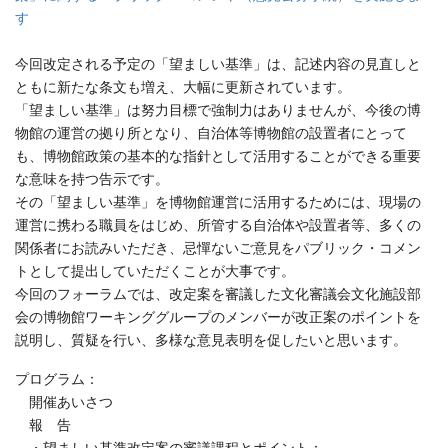
す
今回改定される予定の「望ましい基準」は、記述内容の見直しと
ともに新たな条文も増え、大幅に更新されています。
「望ましい基準」は努力目標で強制力はありませんが、今後の博
物館の運営の拠り所となり、自治体等博物館の設置者にとって
も、博物館政策の基本的な指針として活用することができる重要
な意味を持つ告示です。
その「望ましい基準」を博物館運営に活用するためには、現場の
運営に携わる職員をはじめ、所管する自治体や設置者等、多くの
関係者にお読みいただき、忌憚ないご意見をパブリック・コメン
トとして提出していただくことが大事です。
今回のフォーラムでは、改定案を審議した文化審議会文化施設部
会の博物館ワーキンググループのメンバーが改正案のポイントを
説明し、質疑を行い、多様な意見表明を促したいと思います。
プログラム：
開催あいさつ
報 告