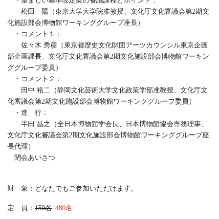
・望ましい基準改定案の審議課程とポイント：
松田 陽（東京大学大学院准教授、文化庁文化審議会第2期文
化施設部会博物館ワーキンググループ座長）
・コメント１：
佐々木 秀彦（東京都歴史文化財団アーツカウンシル東京企画
部企画課長、文化庁文化審議会第2期文化施設部会博物館ワーキン
ググループ委員）
・コメント２：
田中 裕二（静岡文化芸術大学文化政策学部准教授、文化庁文
化審議会第2期文化施設部会博物館ワーキンググループ委員）
・進 行：
半田 昌之（全日本博物館学会長、日本博物館協会専務理事、
文化庁文化審議会第2期文化施設部会博物館ワーキンググループ座
長代理）
閉会あいさつ
対 象：どなたでもご参加いただけます。
定 員：
150名
480名