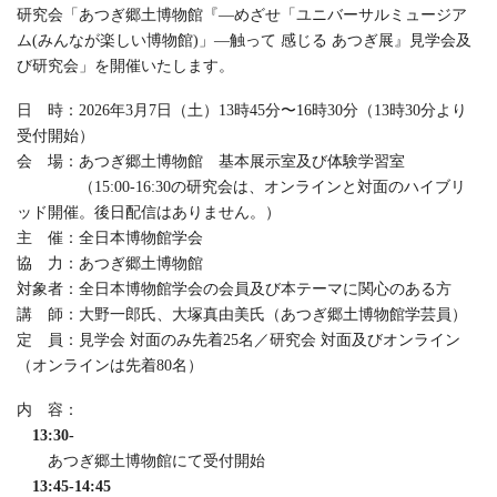
研究会「あつぎ郷土博物館『―めざせ「ユニバーサルミュージア
ム(みんなが楽しい博物館)」―触って 感じる あつぎ展』見学会及
び研究会」を開催いたします。
日 時：2026年3月7日（土）13時45分〜16時30分（13時30分より
受付開始）
会 場：あつぎ郷土博物館 基本展示室及び体験学習室
（15:00-16:30の研究会は、オンラインと対面のハイブリ
ッド開催。後日配信はありません。）
主 催：全日本博物館学会
協 力：あつぎ郷土博物館
対象者：全日本博物館学会の会員及び本テーマに関心のある方
講 師：大野一郎氏、大塚真由美氏（あつぎ郷土博物館学芸員）
定 員：見学会 対面のみ先着25名／研究会 対面及びオンライン
（オンラインは先着80名）
内 容：
13:30-
あつぎ郷土博物館にて受付開始
13:45-14:45