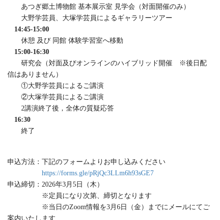
あつぎ郷土博物館 基本展示室 見学会（対面開催のみ）
大野学芸員、大塚学芸員によるギャラリーツアー
14:45-15:00
休憩 及び 同館 体験学習室へ移動
15:00-16:30
研究会（対面及びオンラインのハイブリッド開催 ※後日配
信はありません）
①大野学芸員によるご講演
②大塚学芸員によるご講演
2講演終了後，全体の質疑応答
16:30
終了
申込方法：下記のフォームよりお申し込みください
https://forms.gle/pRjQc3LLm6h93sGE7
申込締切：2026年3月5日（木）
※定員になり次第、締切となります
※当日のZoom情報を3月6日（金）までにメールにてご
案内いたします