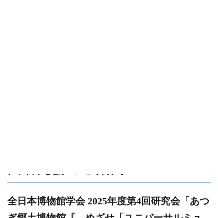
コ
ナ
ン
ビ
テ
ゲ
ン
ー
お知らせ
ツ
シ
に
ョ
移
ン
動
に
HOME
お知らせ
研究会
移
全日本博物館学会 2025年度第4回研究会のご案内
動
2026/02/06
/ 最終更新日 :
2026/02/06
研究会
全日本博物館学会 2025年度第4
回研究会のご案内
全日本博物館学会 2025年度第4回研究会「あつ
ぎ郷土博物館『―めざせ「ユニバーサルミュ