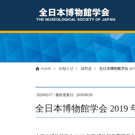
コ
ナ
ン
ビ
テ
ゲ
ン
ー
ツ
シ
に
ョ
移
ン
動
に
移
動
HOME
お知らせ
研究会
全日本博物館学会 20
2020/02/17
/ 最終更新日 :
2020/06/20
全日本博物館学会 201