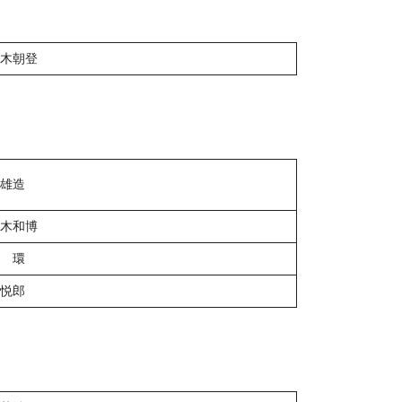
木朝登
雄造
木和博
 環
悦郎