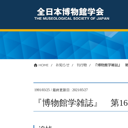
コ
ナ
ン
ビ
テ
ゲ
ン
ー
ツ
シ
に
ョ
移
ン
動
に
移
動
HOME
お知らせ
刊行物
『博物館学雑誌』 第16
1991/03/25
/ 最終更新日 :
2021/05/27
『博物館学雑誌』 第16巻第