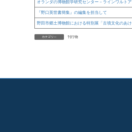
オランダの博物館学研究センター－ラインワルトア
『野口英世書簡集』の編集を担当して
野田市郷土博物館における特別展「古墳文化のあけぼ
カテゴリー
刊行物