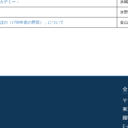
カデミー－
水嶋
水野
の（1700年前の野田）」について
金山
全
〒
東
國
E-