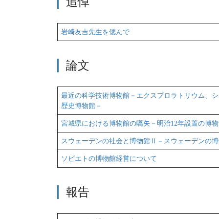
追悼
岩崎友吉先生を偲んで
論文
最近の科学技術博物館－エクスプロラトリウム、シ
歴史博物館－
宮城県における博物館の嚆矢－明治12年設置の博
スウェーデンの社会と博物館Ⅱ－スウェーデンの博
ソビエトの博物館経営について
報告