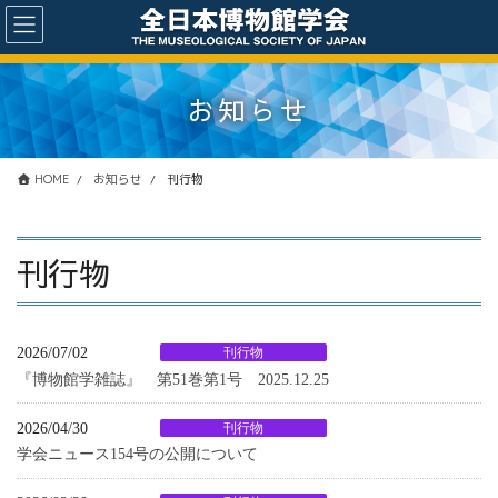
コ
ナ
ン
ビ
テ
ゲ
ン
ー
お知らせ
ツ
シ
に
ョ
移
ン
動
に
HOME
お知らせ
刊行物
移
動
刊行物
2026/07/02
刊行物
『博物館学雑誌』 第51巻第1号 2025.12.25
2026/04/30
刊行物
学会ニュース154号の公開について