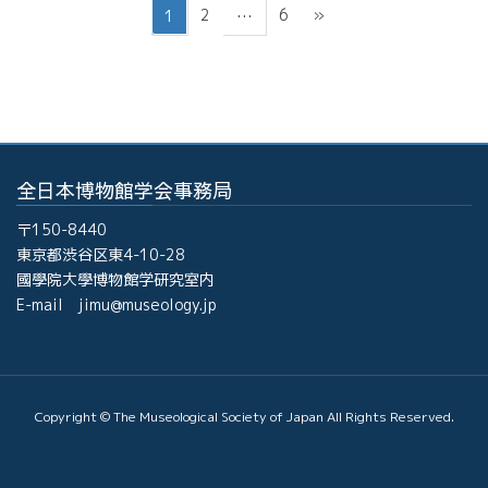
投
ペ
ペ
ペ
2
6
»
1
…
稿
ー
ー
ー
ジ
ジ
ジ
の
ペ
ー
ジ
全日本博物館学会事務局
送
り
〒150-8440
東京都渋谷区東4-10-28
國學院大學博物館学研究室内
E-mail jimu@museology.jp
Copyright © The Museological Society of Japan All Rights Reserved.