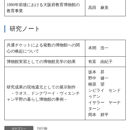
1880年前後における大阪府教育博物館の
高田 麻美
教育事業
研究ノート
共通チケットによる複数の博物館への関
本間 浩一
心の喚起について
博物館実習としての博物館見学の効果
有富 由紀子
坂本 昇
野中 健一
柳原 望
研究成果の現地還元としての展示制作
シビライ センド
－ラオス、ドンクワーイ・ヴィエンチ
ゥアン
ャン平野の暮らし博物館の事例－
イサラー ヤーナ
ターン
岡本 耕平
カテゴリー
刊行物