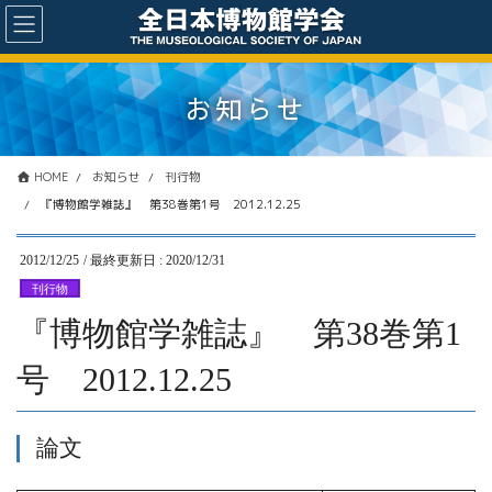
コ
ナ
ン
ビ
テ
ゲ
ン
ー
お知らせ
ツ
シ
に
ョ
移
ン
動
に
HOME
お知らせ
刊行物
移
『博物館学雑誌』 第38巻第1号 2012.12.25
動
2012/12/25
/ 最終更新日 :
2020/12/31
刊行物
『博物館学雑誌』 第38巻第1
号 2012.12.25
論文