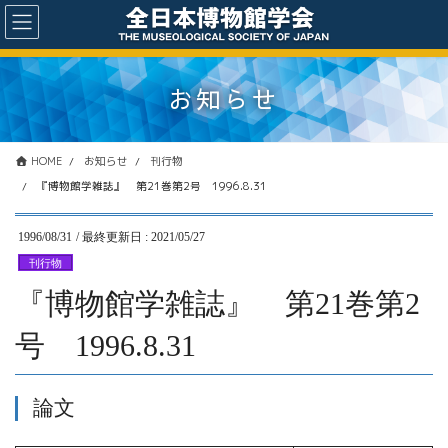
コ
ナ
ン
ビ
テ
ゲ
ン
ー
お知らせ
ツ
シ
に
ョ
移
ン
動
に
HOME
お知らせ
刊行物
移
『博物館学雑誌』 第21巻第2号 1996.8.31
動
1996/08/31
/ 最終更新日 :
2021/05/27
刊行物
『博物館学雑誌』 第21巻第2
号 1996.8.31
論文