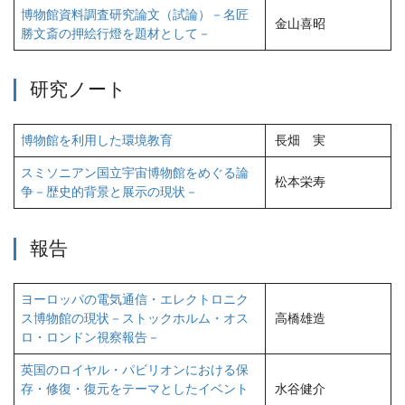
博物館資料調査研究論文（試論）－名匠
金山喜昭
勝文斎の押絵行燈を題材として－
研究ノート
博物館を利用した環境教育
長畑 実
スミソニアン国立宇宙博物館をめぐる論
松本栄寿
争－歴史的背景と展示の現状－
報告
ヨーロッパの電気通信・エレクトロニク
ス博物館の現状－ストックホルム・オス
高橋雄造
ロ・ロンドン視察報告－
英国のロイヤル・パビリオンにおける保
存・修復・復元をテーマとしたイベント
水谷健介